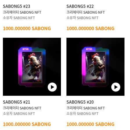
SABONG5 #23
SABONG5 #22
크리에이터 SABONG NFT
크리에이터 SABONG NFT
소유자 SABONG NFT
소유자 SABONG NFT
1000.000000
SABONG
1000.000000
SABONG
SABONG5 #21
SABONG5 #20
크리에이터 SABONG NFT
크리에이터 SABONG NFT
소유자 SABONG NFT
소유자 SABONG NFT
1000.000000
SABONG
1000.000000
SABONG