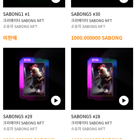
SABONG1 #1
SABONG5 #30
크리에이터 SABONG NFT
크리에이터 SABONG NFT
소유자 SABONG NFT
소유자 SABONG NFT
미판매
1000.000000
SABONG
SABONG5 #29
SABONG5 #28
크리에이터 SABONG NFT
크리에이터 SABONG NFT
소유자 SABONG NFT
소유자 SABONG NFT