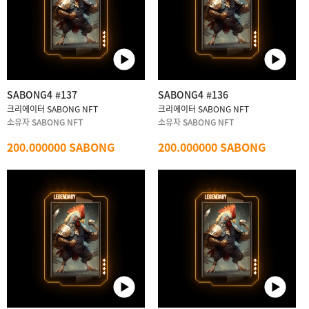
SABONG4 #137
SABONG4 #136
크리에이터 SABONG NFT
크리에이터 SABONG NFT
소유자 SABONG NFT
소유자 SABONG NFT
200.000000
SABONG
200.000000
SABONG