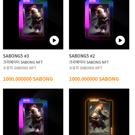
SABONG5 #3
SABONG5 #2
크리에이터 SABONG NFT
크리에이터 SABONG NFT
소유자 SABONG NFT
소유자 SABONG NFT
1000.000000
SABONG
1000.000000
SABONG