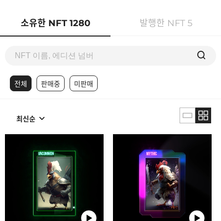
소유한
발행한
NFT
1280
NFT
5
전체
판매중
미판매
최신순