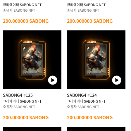
크리에이터 SABONG NFT
크리에이터 SABONG NFT
소유자 SABONG NFT
소유자 SABONG NFT
200.000000
SABONG
200.000000
SABONG
SABONG4 #125
SABONG4 #124
크리에이터 SABONG NFT
크리에이터 SABONG NFT
소유자 SABONG NFT
소유자 SABONG NFT
200.000000
SABONG
200.000000
SABONG