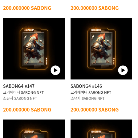
200.000000
SABONG
200.000000
SABONG
SABONG4 #147
SABONG4 #146
크리에이터 SABONG NFT
크리에이터 SABONG NFT
소유자 SABONG NFT
소유자 SABONG NFT
200.000000
SABONG
200.000000
SABONG