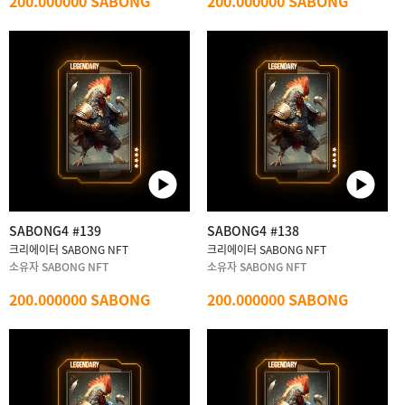
200.000000
SABONG
200.000000
SABONG
SABONG4 #139
SABONG4 #138
크리에이터 SABONG NFT
크리에이터 SABONG NFT
소유자 SABONG NFT
소유자 SABONG NFT
200.000000
SABONG
200.000000
SABONG