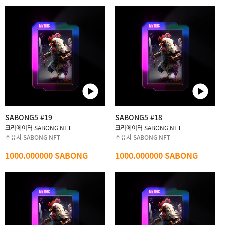
SABONG5 #19
SABONG5 #18
크리에이터 SABONG NFT
크리에이터 SABONG NFT
소유자 SABONG NFT
소유자 SABONG NFT
1000.000000
SABONG
1000.000000
SABONG