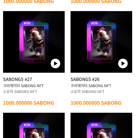
1000.000000
SABONG
1000.000000
SABONG
SABONG5 #27
SABONG5 #26
크리에이터 SABONG NFT
크리에이터 SABONG NFT
소유자 SABONG NFT
소유자 SABONG NFT
1000.000000
SABONG
1000.000000
SABONG