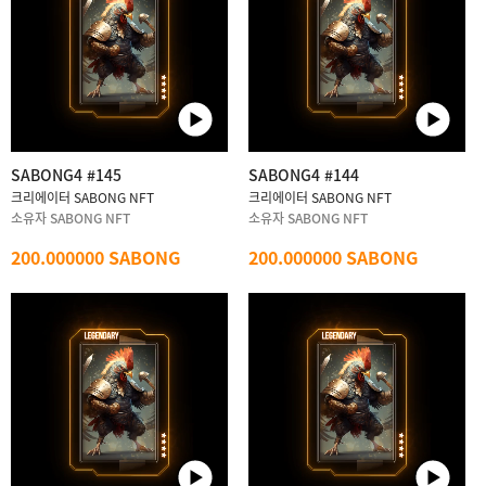
SABONG4 #145
SABONG4 #144
크리에이터 SABONG NFT
크리에이터 SABONG NFT
소유자 SABONG NFT
소유자 SABONG NFT
200.000000
SABONG
200.000000
SABONG