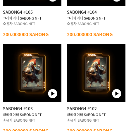
SABONG4 #105
SABONG4 #104
크리에이터 SABONG NFT
크리에이터 SABONG NFT
소유자 SABONG NFT
소유자 SABONG NFT
200.000000
SABONG
200.000000
SABONG
SABONG4 #103
SABONG4 #102
크리에이터 SABONG NFT
크리에이터 SABONG NFT
소유자 SABONG NFT
소유자 SABONG NFT
200.000000
SABONG
200.000000
SABONG