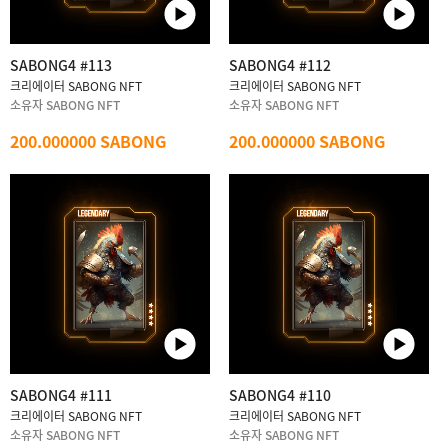
SABONG4 #113
SABONG4 #112
크리에이터 SABONG NFT
크리에이터 SABONG NFT
소유자 SABONG NFT
소유자 SABONG NFT
200.000000
SABONG
200.000000
SABONG
SABONG4 #111
SABONG4 #110
크리에이터 SABONG NFT
크리에이터 SABONG NFT
소유자 SABONG NFT
소유자 SABONG NFT