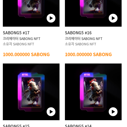
SABONG5 #17
SABONG5 #16
크리에이터 SABONG NFT
크리에이터 SABONG NFT
소유자 SABONG NFT
소유자 SABONG NFT
1000.000000
SABONG
1000.000000
SABONG
SABONG5 #15
SABONG5 #14