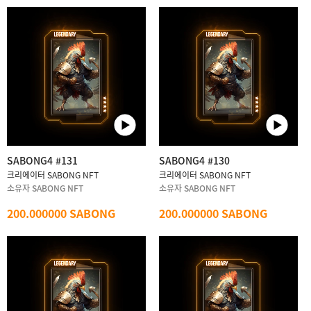
SABONG4 #131
SABONG4 #130
크리에이터 SABONG NFT
크리에이터 SABONG NFT
소유자 SABONG NFT
소유자 SABONG NFT
200.000000
SABONG
200.000000
SABONG