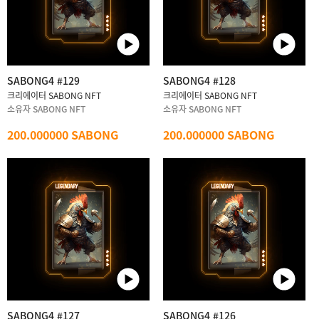
SABONG4 #129
SABONG4 #128
크리에이터 SABONG NFT
크리에이터 SABONG NFT
소유자 SABONG NFT
소유자 SABONG NFT
200.000000
SABONG
200.000000
SABONG
SABONG4 #127
SABONG4 #126