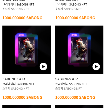
크리에이터 SABONG NFT
크리에이터 SABONG NFT
소유자 SABONG NFT
소유자 SABONG NFT
1000.000000
SABONG
1000.000000
SABONG
SABONG5 #13
SABONG5 #12
크리에이터 SABONG NFT
크리에이터 SABONG NFT
소유자 SABONG NFT
소유자 SABONG NFT
1000.000000
SABONG
1000.000000
SABONG