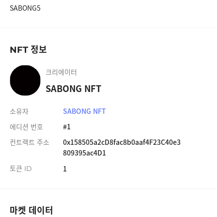
SABONG5
#19
SABONG NFT
1,000 SABONG
#20
SABONG NFT
1,000 SABONG
정보
NFT
#21
SABONG NFT
1,000 SABONG
크리에이터
#22
SABONG NFT
1,000 SABONG
SABONG NFT
#23
SABONG NFT
1,000 SABONG
소유자
SABONG NFT
#24
SABONG NFT
1,000 SABONG
에디션 번호
#1
#25
SABONG NFT
1,000 SABONG
컨트랙트 주소
0x158505a2cD8fac8b0aaf4F23C40e3
809395ac4D1
#26
SABONG NFT
1,000 SABONG
토큰
1
ID
#27
SABONG NFT
1,000 SABONG
#28
SABONG NFT
1,000 SABONG
마켓 데이터
#29
SABONG NFT
1,000 SABONG