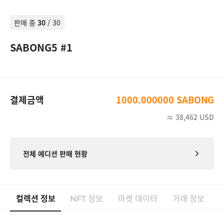
#8
SABONG NFT
1,000 SABONG
판매 중
30
/
30
#9
SABONG NFT
1,000 SABONG
SABONG5 #1
#10
SABONG NFT
1,000 SABONG
#11
SABONG NFT
1,000 SABONG
#12
SABONG NFT
1,000 SABONG
결제금액
1000.000000 SABONG
#13
SABONG NFT
1,000 SABONG
≈
38,462
USD
#14
SABONG NFT
1,000 SABONG
전체 에디션 판매 현황
#15
SABONG NFT
1,000 SABONG
#16
SABONG NFT
1,000 SABONG
컬렉션 정보
정보
마켓 데이터
거래 정보
#17
SABONG NFT
NFT
1,000 SABONG
#18
SABONG NFT
1,000 SABONG