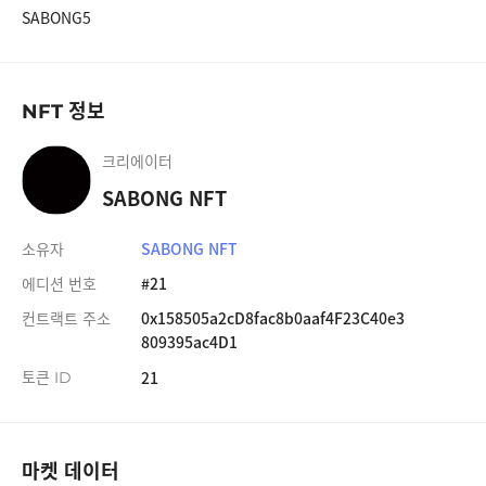
SABONG5
#19
SABONG NFT
1,000 SABONG
#20
SABONG NFT
1,000 SABONG
정보
NFT
#21
SABONG NFT
1,000 SABONG
크리에이터
#22
SABONG NFT
1,000 SABONG
SABONG NFT
#23
SABONG NFT
1,000 SABONG
소유자
SABONG NFT
#24
SABONG NFT
1,000 SABONG
에디션 번호
#21
#25
SABONG NFT
1,000 SABONG
컨트랙트 주소
0x158505a2cD8fac8b0aaf4F23C40e3
809395ac4D1
#26
SABONG NFT
1,000 SABONG
토큰
21
ID
#27
SABONG NFT
1,000 SABONG
#28
SABONG NFT
1,000 SABONG
마켓 데이터
#29
SABONG NFT
1,000 SABONG