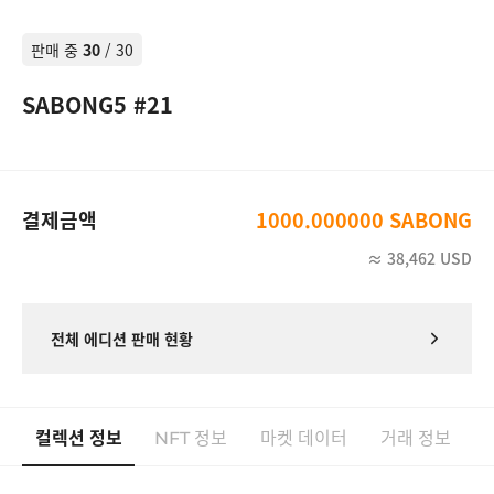
#8
SABONG NFT
1,000 SABONG
판매 중
30
/
30
#9
SABONG NFT
1,000 SABONG
SABONG5 #21
#10
SABONG NFT
1,000 SABONG
#11
SABONG NFT
1,000 SABONG
#12
SABONG NFT
1,000 SABONG
결제금액
1000.000000 SABONG
#13
SABONG NFT
1,000 SABONG
≈
38,462
USD
#14
SABONG NFT
1,000 SABONG
전체 에디션 판매 현황
#15
SABONG NFT
1,000 SABONG
#16
SABONG NFT
1,000 SABONG
컬렉션 정보
정보
마켓 데이터
거래 정보
#17
SABONG NFT
NFT
1,000 SABONG
#18
SABONG NFT
1,000 SABONG