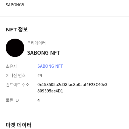
SABONG5
#19
SABONG NFT
1,000 SABONG
#20
SABONG NFT
1,000 SABONG
정보
NFT
#21
SABONG NFT
1,000 SABONG
크리에이터
#22
SABONG NFT
1,000 SABONG
SABONG NFT
#23
SABONG NFT
1,000 SABONG
소유자
SABONG NFT
#24
SABONG NFT
1,000 SABONG
에디션 번호
#4
#25
SABONG NFT
1,000 SABONG
컨트랙트 주소
0x158505a2cD8fac8b0aaf4F23C40e3
809395ac4D1
#26
SABONG NFT
1,000 SABONG
토큰
4
ID
#27
SABONG NFT
1,000 SABONG
#28
SABONG NFT
1,000 SABONG
마켓 데이터
#29
SABONG NFT
1,000 SABONG