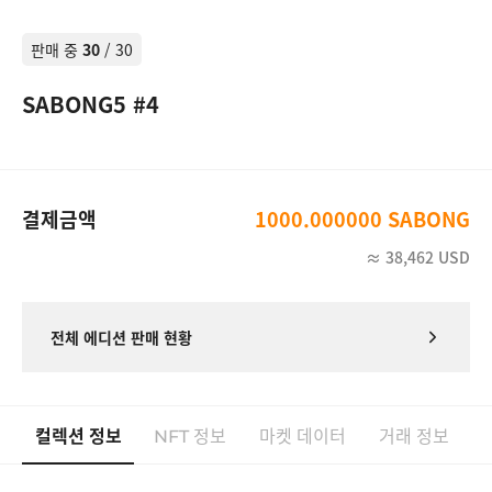
#8
SABONG NFT
1,000 SABONG
판매 중
30
/
30
#9
SABONG NFT
1,000 SABONG
SABONG5 #4
#10
SABONG NFT
1,000 SABONG
#11
SABONG NFT
1,000 SABONG
#12
SABONG NFT
1,000 SABONG
결제금액
1000.000000 SABONG
#13
SABONG NFT
1,000 SABONG
≈
38,462
USD
#14
SABONG NFT
1,000 SABONG
전체 에디션 판매 현황
#15
SABONG NFT
1,000 SABONG
#16
SABONG NFT
1,000 SABONG
컬렉션 정보
정보
마켓 데이터
거래 정보
#17
SABONG NFT
NFT
1,000 SABONG
#18
SABONG NFT
1,000 SABONG